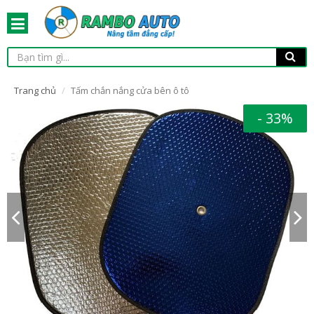
Trang chủ
Tấm chắn nắng cửa bên ô tô
- 33%