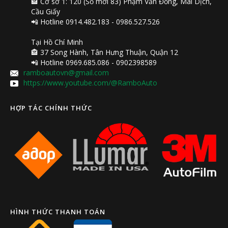
🏤 Cơ sở 1: 120 (Số mới 83) Phạm Văn Đồng, Mai Dịch,
Cầu Giấy
📲 Hotline 0914.482.183 - 0986.527.526
Tại Hồ Chí Minh
🏤 37 Song Hành, Tân Hưng Thuận, Quận 12
📲 Hotline 0969.685.086 - 0902398589
ramboautovn@gmail.com
https://www.youtube.com/@RamboAuto
HỢP TÁC CHÍNH THỨC
HÌNH THỨC THANH TOÁN