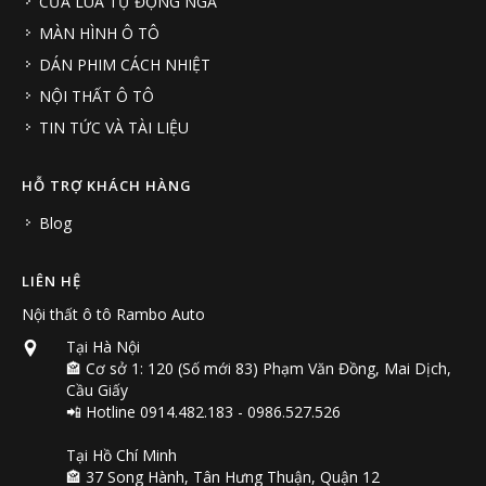
CỬA LÙA TỰ ĐỘNG NGA
MÀN HÌNH Ô TÔ
DÁN PHIM CÁCH NHIỆT
NỘI THẤT Ô TÔ
TIN TỨC VÀ TÀI LIỆU
HỖ TRỢ KHÁCH HÀNG
Blog
LIÊN HỆ
Nội thất ô tô Rambo Auto
Tại Hà Nội
🏤 Cơ sở 1: 120 (Số mới 83) Phạm Văn Đồng, Mai Dịch,
Cầu Giấy
📲 Hotline 0914.482.183 - 0986.527.526
Tại Hồ Chí Minh
🏤 37 Song Hành, Tân Hưng Thuận, Quận 12