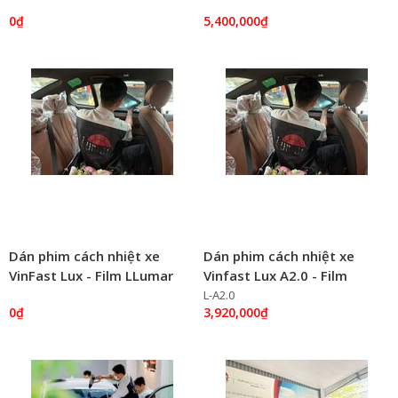
Tây Hồ
0₫
5,400,000₫
Dán phim cách nhiệt xe
Dán phim cách nhiệt xe
VinFast Lux - Film LLumar
Vinfast Lux A2.0 - Film
LLumar chính hãng
L-A2.0
0₫
3,920,000₫