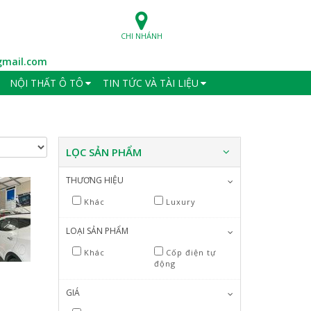
CHI NHÁNH
mail.com
NỘI THẤT Ô TÔ
TIN TỨC VÀ TÀI LIỆU
LỌC SẢN PHẨM
THƯƠNG HIỆU
Khác
Luxury
LOẠI SẢN PHẨM
Khác
Cốp điện tự
động
GIÁ