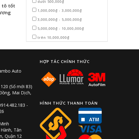
dưới 500,000₫
 tô tốt
1,000,000₫ - 3,000,000₫
hương
3,000,000₫ - 5,000,000₫
5,000,000₫ - 10,000,000₫
trên 10,000,000₫
HỢP TÁC CHÍNH THỨC
Rambo Auto
 120 (Số mới 83)
ồng, Mai Dịch,
HÌNH THỨC THANH TOÁN
0914.482.183 -
26
 Minh
 Hành, Tân
n, Quận 12