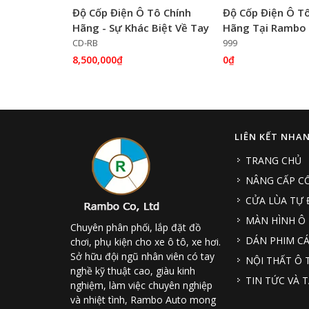
Độ Cốp Điện Ô Tô Chính
Độ Cốp Điện Ô T
Hãng - Sự Khác Biệt Về Tay
Hãng Tại Rambo
Nghề & Chất Lượng!
CD-RB
999
8,500,000₫
0₫
LIÊN KẾT NHA
TRANG CHỦ
NÂNG CẤP CỐ
CỬA LÙA TỰ
MÀN HÌNH Ô
Chuyên phân phối, lắp đặt đồ
DÁN PHIM CÁ
chơi, phụ kiện cho xe ô tô, xe hơi.
Sở hữu đội ngũ nhân viên có tay
NỘI THẤT Ô 
nghề kỹ thuật cao, giàu kinh
TIN TỨC VÀ T
nghiệm, làm việc chuyên nghiệp
và nhiệt tình, Rambo Auto mong