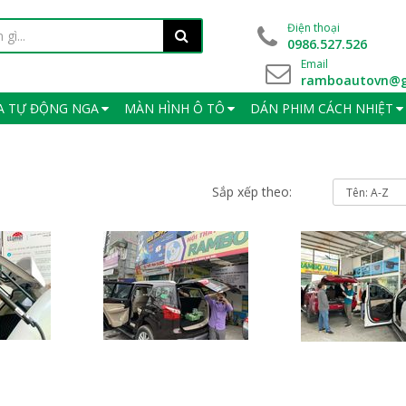
Điện thoại
0986.527.526
Email
ramboautovn@g
A TỰ ĐỘNG NGA
MÀN HÌNH Ô TÔ
DÁN PHIM CÁCH NHIỆT
Sắp xếp theo: