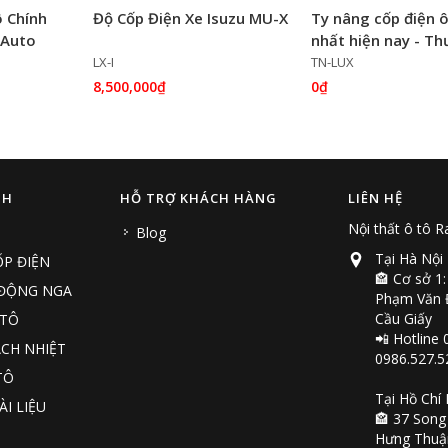
ô Chính
Độ Cốp Điện Xe Isuzu MU-X
Ty nâng cốp điện ô
 Auto
nhất hiện nay - T
hiệu Luxury
LX-I
TN-LUX
8,500,000₫
0₫
NH
HỖ TRỢ KHÁCH HÀNG
LIÊN HỆ
Nội thất ô tô 
Blog
Tại Hà Nội
P ĐIỆN
🏤 Cơ sở 1:
 ĐỘNG NGA
Phạm Văn Đ
Cầu Giấy
 TÔ
📲 Hotline 
CH NHIỆT
0986.527.5
TÔ
Tại Hồ Chí
ÀI LIỆU
🏤 37 Song
Hưng Thuậ