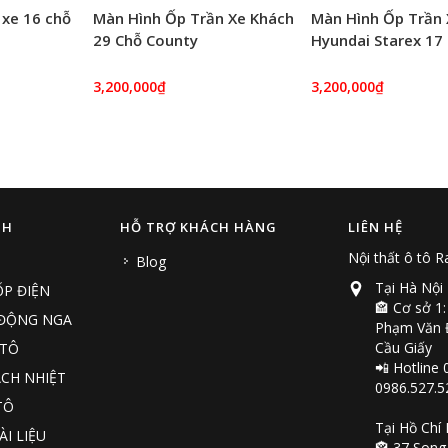
 xe 16 chỗ
Màn Hình Ốp Trần Xe Khách
Màn Hình Ốp Trần
29 Chỗ County
Hyundai Starex 17 
HD
3,200,000₫
3,200,000₫
NH
HỖ TRỢ KHÁCH HÀNG
LIÊN HỆ
Nội thất ô tô 
Blog
Tại Hà Nội
P ĐIỆN
🏤 Cơ sở 1:
 ĐỘNG NGA
Phạm Văn Đ
Cầu Giấy
 TÔ
📲 Hotline 
CH NHIỆT
0986.527.5
TÔ
Tại Hồ Chí
ÀI LIỆU
🏤 37 Song