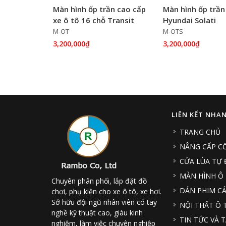
Màn hình ốp trần cao cấp
Màn hình ốp trần
xe ô tô 16 chỗ Transit
Hyundai Solati
M-OT
M-OTS
3,200,000₫
3,200,000₫
LIÊN KẾT NHA
TRANG CHỦ
NÂNG CẤP CỐ
CỬA LÙA TỰ
MÀN HÌNH Ô
Chuyên phân phối, lắp đặt đồ
DÁN PHIM CÁ
chơi, phụ kiện cho xe ô tô, xe hơi.
Sở hữu đội ngũ nhân viên có tay
NỘI THẤT Ô 
nghề kỹ thuật cao, giàu kinh
TIN TỨC VÀ T
nghiệm, làm việc chuyên nghiệp