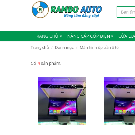
TRANG CHỦ
NÂNG CẤP CỐP ĐIỆN
CỬA LÙ
Trang chủ
Danh mục
Màn hình ốp trần ô tô
Có
4
sản phẩm.