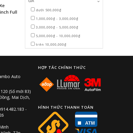
GIÁ
 Xe
dưới 500,000₫
inch Full
1,000,000₫ - 3,000,000₫
3,000,000₫ - 5,000,000₫
5,000,000₫ - 10,000,000₫
trên 10,000,000₫
HỢP TÁC CHÍNH THỨC
Rambo Auto
 120 (Số mới 83)
ồng, Mai Dịch,
HÌNH THỨC THANH TOÁN
0914.482.183 -
26
 Minh
 Hành, Tân