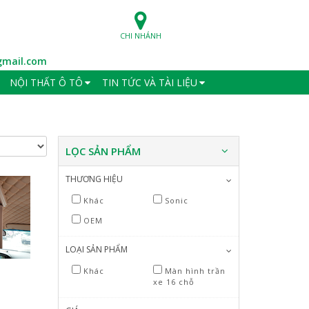
CHI NHÁNH
mail.com
NỘI THẤT Ô TÔ
TIN TỨC VÀ TÀI LIỆU
LỌC SẢN PHẨM
THƯƠNG HIỆU
Khác
Sonic
OEM
LOẠI SẢN PHẨM
Khác
Màn hình trần
xe 16 chỗ