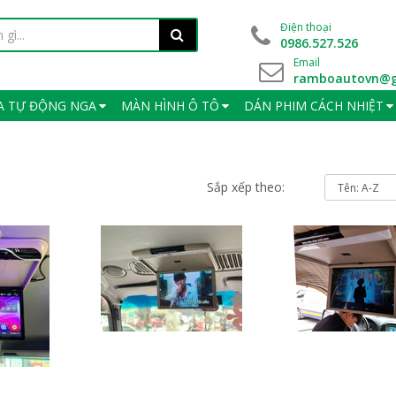
Điện thoại
0986.527.526
Email
ramboautovn@g
A TỰ ĐỘNG NGA
MÀN HÌNH Ô TÔ
DÁN PHIM CÁCH NHIỆT
Sắp xếp theo: