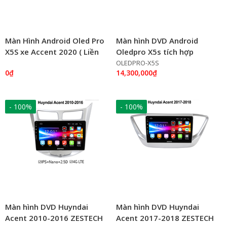
Màn Hình Android Oled Pro
Màn hình DVD Android
X5S xe Accent 2020 ( Liền
Oledpro X5s tích hợp
Camera 360 )
Camera 360 quan sát toàn
OLEDPRO-X5S
0₫
14,300,000₫
cảnh
- 100%
- 100%
Màn hình DVD Huyndai
Màn hình DVD Huyndai
Acent 2010-2016 ZESTECH
Acent 2017-2018 ZESTECH