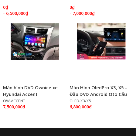
4G
4G
0₫
0₫
- 6,500,000₫
- 7,000,000₫
Màn hình DVD Ownice xe
Màn Hình OledPro X3, X5 -
Hyundai Accent
Đầu DVD Android Oto Cấu
Hình Khủng Mới Nhất Năm
OW-ACCENT
OLED-X3/X5
7,500,000₫
6,800,000₫
2020