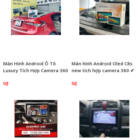
Màn Hình Android Ô Tô
Màn hình Android Oled C8s
Luxury Tích Hợp Camera 360
new tích hợp camera 360 ✔
độ
Công nghệ 5G, màn hình
0₫
0₫
Qled