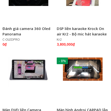
Đánh giá camera 360 Oled
DSP liền karaoke Krock On
Panorama
air Kr2 - Bộ mic hát karaoke
trên ô tô
C-OLEDPRO
Kr2
0₫
3,800,000₫
- 8%
Màn DVD liền Camera
Màn hình Androi CARPAD lắp