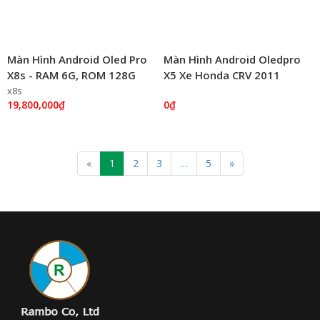
Màn Hình Android Oled Pro
Màn Hình Android Oledpro
X8s - RAM 6G, ROM 128G
X5 Xe Honda CRV 2011
Sim 5G Siêu Khủng
x8s
19,800,000₫
0₫
«
1
2
3
…
5
»