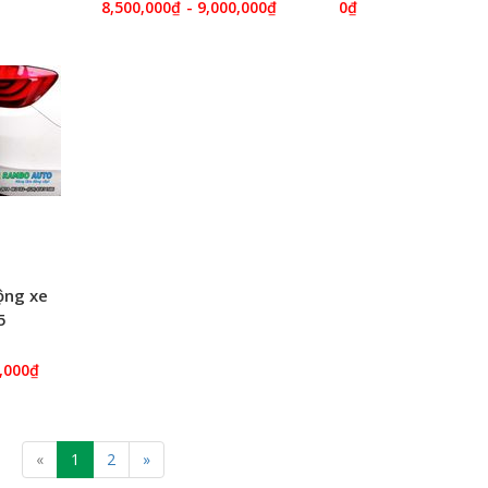
8,500,000₫
- 9,000,000₫
0₫
ộng xe
5
0,000₫
«
1
2
»