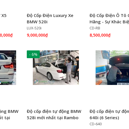
 X5
Độ Cốp Điện Luxury Xe
Độ Cốp Điện Ô Tô 
BMW 520i
Hãng - Sự Khác Bi
Nghề & Chất Lượn
LUX-520i
CD-RB
00,000₫
9,000,000₫
8,500,000₫
- 6%
động BMW
Độ cốp điện tự động BMW
Độ cốp điện tự đ
t tại
528i mới nhất tại Rambo
640i (6 Series)
 Quân
Lạc Long Quân
CD-640