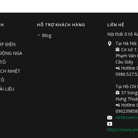
NH
HỖ TRỢ KHÁCH HÀNG
LIÊN HỆ
Nội thất ô tô 
Blog
Tại Hà Nội
P ĐIỆN
🏤 Cơ sở 1:
 ĐỘNG NGA
Phạm Văn Đ
Cầu Giấy
 TÔ
📲 Hotline 
CH NHIỆT
0986.527.5
TÔ
Tại Hồ Chí
ÀI LIỆU
🏤 37 Song
Hưng Thuậ
📲 Hotline 
090239858
ramboauto
https://www.