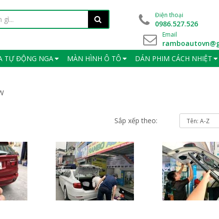
Điện thoại
0986.527.526
Email
ramboautovn@g
A TỰ ĐỘNG NGA
MÀN HÌNH Ô TÔ
DÁN PHIM CÁCH NHIỆT
MW
Sắp xếp theo: