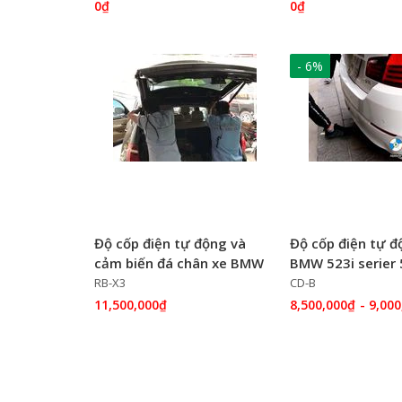
0₫
0₫
- 6%
Độ cốp điện tự động và
Độ cốp điện tự đ
cảm biến đá chân xe BMW
BMW 523i serier 
X3
RB-X3
CD-B
11,500,000₫
8,500,000₫
- 9,00