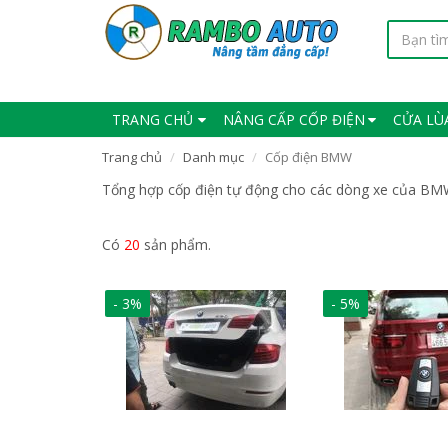
TRANG CHỦ
NÂNG CẤP CỐP ĐIỆN
CỬA LÙ
Trang chủ
Danh mục
Cốp điện BMW
Tổng hợp cốp điện tự động cho các dòng xe của B
Có
20
sản phẩm.
- 3%
- 5%