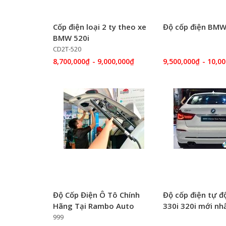
Cốp điện loại 2 ty theo xe
Độ cốp điện BMW
BMW 520i
CD2T-520
8,700,000₫
- 9,000,000₫
9,500,000₫
- 10,0
Độ Cốp Điện Ô Tô Chính
Độ cốp điện tự 
Hãng Tại Rambo Auto
330i 320i mới nhấ
Rambo Lạc Long
999