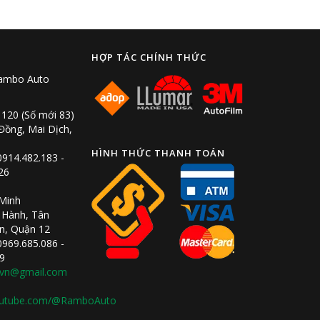
HỢP TÁC CHÍNH THỨC
Rambo Auto
 120 (Số mới 83)
ồng, Mai Dịch,
HÌNH THỨC THANH TOÁN
0914.482.183 -
26
 Minh
 Hành, Tân
n, Quận 12
0969.685.086 -
9
vn@gmail.com
youtube.com/@RamboAuto