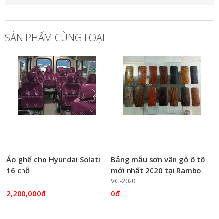
SẢN PHẨM CÙNG LOẠI
Áo ghế cho Hyundai Solati
Bảng mẫu sơn vân gỗ ô tô
16 chỗ
mới nhất 2020 tại Rambo
S
Auto
VG-2020
2,200,000₫
0₫