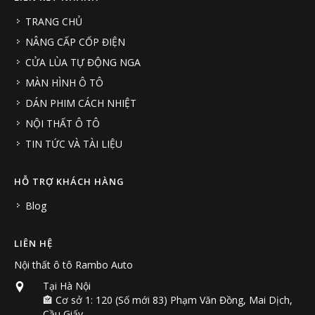
TRANG CHỦ
NÂNG CẤP CỐP ĐIỆN
CỬA LÙA TỰ ĐỘNG NGA
MÀN HÌNH Ô TÔ
DÁN PHIM CÁCH NHIỆT
NỘI THẤT Ô TÔ
TIN TỨC VÀ TÀI LIỆU
HỖ TRỢ KHÁCH HÀNG
Blog
LIÊN HỆ
Nội thất ô tô Rambo Auto
Tại Hà Nội
🏤 Cơ sở 1: 120 (Số mới 83) Phạm Văn Đồng, Mai Dịch,
Cầu Giấy