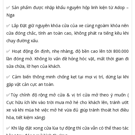
✅ Sản phẩm được nhập khẩu nguyên hộp linh kiện từ Adop –
Nga
✅ Lắp Đặt giữ nguyên khóa cửa của xe cùng ngoàm khóa nên
cửa đóng chắc, tính an toàn cao, không phát ra tiếng kêu khi
chạy đường xấu.
✅ Hoạt động ổn định, nhẹ nhàng, độ bền cao lên tới 800.000
lần đóng mở. Không lo vấn đề hỏng hóc vặt, mất thời gian đi
sửa chữa, lỡ hẹn của khách.
✅ Cảm biến thông minh chống kẹt tại mọi vị trí, dừng lại khi
gặp vật cản cực an toàn.
✅Tùy chỉnh độ rộng mở cửa & vị trí cửa mở theo ý muốn (
Cực hữu ích khi vào trời mưa mở hé cho khách lên, tránh ướt
xe và khi mùa hè việc mở hé vừa đủ giúp tránh thoát hơi điều
hòa, tiết kiệm xăng)
✅ Khi lắp đặt xong cửa lùa tự động thì cửa vẫn có thể thao tác