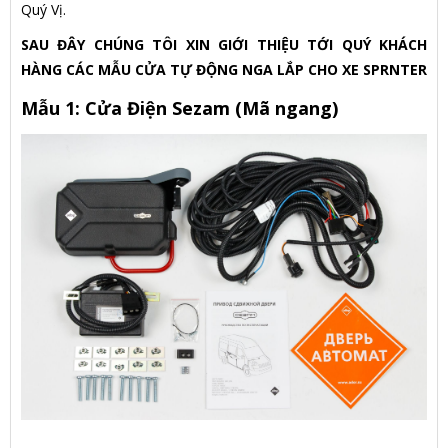
Quý Vị.
SAU ĐÂY CHÚNG TÔI XIN GIỚI THIỆU TỚI QUÝ KHÁCH
HÀNG CÁC MẪU CỬA TỰ ĐỘNG NGA LẮP CHO XE SPRNTER
Mẫu 1: Cửa Điện Sezam (Mã ngang)