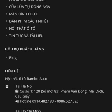
CỬA LÙA TỰ ĐỘNG NGA
MÀN HÌNH Ô TÔ
DÁN PHIM CÁCH NHIỆT
NỘI THẤT Ô TÔ
TIN TỨC VÀ TÀI LIỆU
HỖ TRỢ KHÁCH HÀNG
Blog
LIÊN HỆ
Nội thất ô tô Rambo Auto
Tại Hà Nội
🏤 Cơ sở 1: 120 (Số mới 83) Phạm Văn Đồng, Mai Dịch,
Cầu Giấy
📲 Hotline 0914.482.183 - 0986.527.526
Tại Hồ Chí Minh