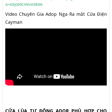
si=GXjG09CHVoH3BXi0
Video Chuyên Gia Adop Nga Ra mắt Cửa Điện
Cayman
CỬA LÙA TỰ ĐỘNG ADOR PHÙ HỢP CHO