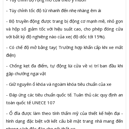
- Tùy chỉnh tốc độ từ nhanh đến nhẹ nhàng êm ái
- Bộ truyền động được trang bị động cơ mạnh mẽ, nhỏ gọn
và hộp số giảm tốc với hiệu suất cao, cho phép đóng cửa
với bất kỳ độ nghiêng nào của xe( độ dốc tới 15%).
- Có chế độ mở bằng tay( Trường hợp khẩn cấp khi xe mất
điện)
- Chống kẹt đa điểm, tự động lùi cửa về vị trí ban đầu khi
gặp chướng ngại vật
- Giữ nguyên ổ khóa và ngoàm khóa tiêu chuẩn của xe
- Đáp ứng các tiêu chuẩn quốc tế. Tuân thủ các quy định an
toàn quốc tế UNECE 107
- Ổ đĩa được làm theo tính thẩm mỹ của thiết kế hiện đại -
hình dạng đặc biệt với kết cấu bề mặt trang nhã mang đến
phong cách độc đáo cho nội thất xe.