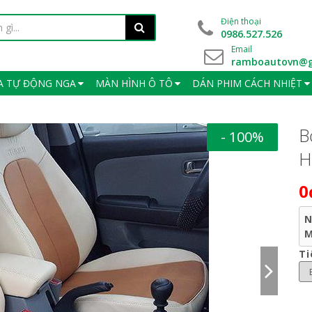
Điện thoại
0986.527.526
Email
ramboautovn@g
A TỰ ĐỘNG NGA
MÀN HÌNH Ô TÔ
DÁN PHIM CÁCH NHIỆT
B
- 100%
H
0
N
M
Ti