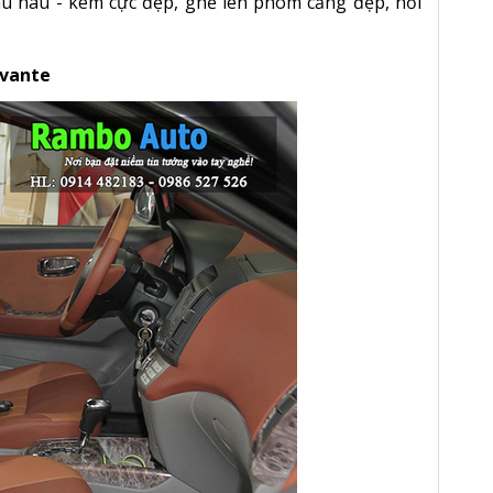
u nâu - kem cực đẹp, ghế lên phom căng đẹp, nổi
Avante