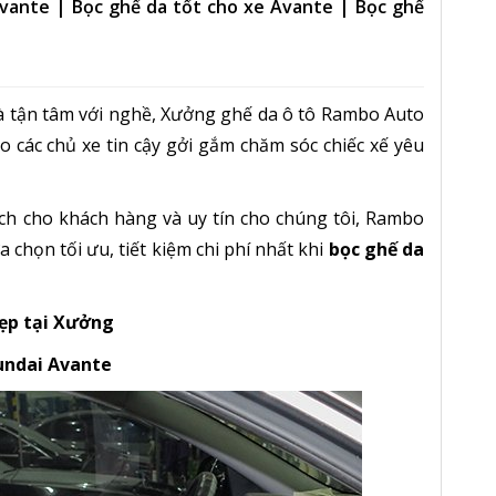
vante | Bọc ghế da tốt cho xe Avante | Bọc ghế
và tận tâm với nghề, Xưởng ghế da ô tô Rambo Auto
o các chủ xe tin cậy gởi gắm chăm sóc chiếc xế yêu
ích cho khách hàng và uy tín cho chúng tôi, Rambo
chọn tối ưu, tiết kiệm chi phí nhất khi
bọc ghế da
ẹp tại Xưởng
undai Avante