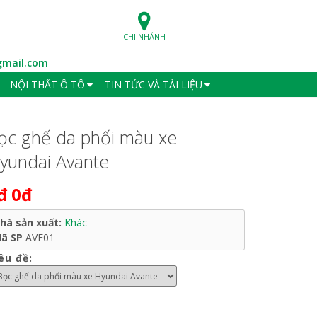
CHI NHÁNH
mail.com
NỘI THẤT Ô TÔ
TIN TỨC VÀ TÀI LIỆU
ọc ghế da phối màu xe
yundai Avante
đ
0đ
hà sản xuất:
Khác
ã SP
AVE01
êu đề: