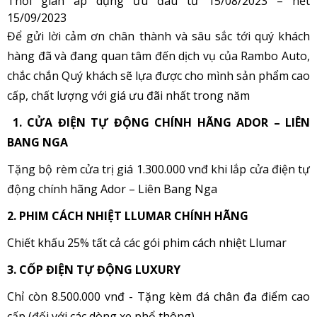
Thời gian áp dụng ưu đãu từ 15/08/2023 – hết
15/09/2023
Để gửi lời cảm ơn chân thành và sâu sắc tới quý khách
hàng đã và đang quan tâm đến dịch vụ của Rambo Auto,
chắc chắn Quý khách sẽ lựa được cho mình sản phẩm cao
cấp, chất lượng với giá ưu đãi nhất trong năm
1.
CỬA
ĐIỆN TỰ ĐỘNG CHÍNH HÃNG ADOR – LIÊN
BANG NGA
Tặng bộ rèm cửa trị giá 1.300.000 vnđ khi lắp cửa điện tự
động chính hãng Ador – Liên Bang Nga
2. PHIM CÁCH NHIỆT LLUMAR CHÍNH HÃNG
Chiết khấu 25% tất cả các gói phim cách nhiệt Llumar
3. CỐP ĐIỆN TỰ ĐỘNG LUXURY
Chỉ còn 8.500.000 vnđ - Tặng kèm đá chân đa điểm cao
cấp (đối với các dòng xe phổ thông)