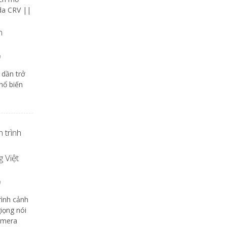
da CRV ||
n
 dần trở
hổ biến
 trình
g Việt
ình cảnh
iọng nói
amera