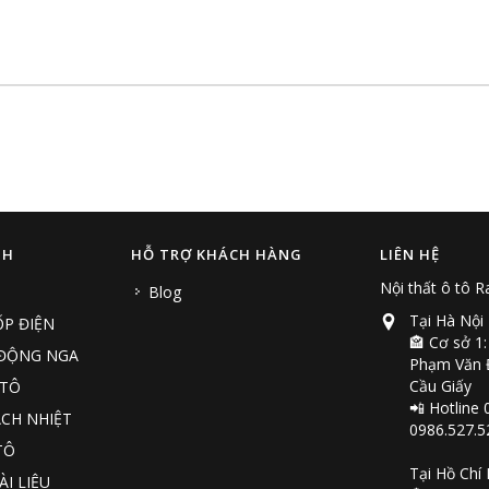
NH
HỖ TRỢ KHÁCH HÀNG
LIÊN HỆ
Nội thất ô tô 
Blog
Tại Hà Nội
P ĐIỆN
🏤 Cơ sở 1:
 ĐỘNG NGA
Phạm Văn Đ
Cầu Giấy
 TÔ
📲 Hotline 
CH NHIỆT
0986.527.5
TÔ
Tại Hồ Chí
ÀI LIỆU