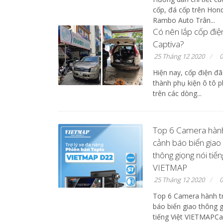
cốp, đá cốp trên Hon
Rambo Auto Trân...
Có nên lắp cốp điệ
Captiva?
25 Tháng 12 2020
0
Hiện nay, cốp điện đã
thành phụ kiện ô tô p
trên các dòng...
Top 6 Camera hành
cảnh báo biển giao
thông giọng nói tiến
VIETMAP
25 Tháng 12 2020
0
Top 6 Camera hành tr
báo biển giao thông g
tiếng Việt VIETMAPC