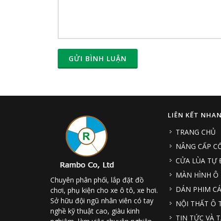
GỬI BÌNH LUẬN
LIÊN KẾT NHA
TRANG CHỦ
NÂNG CẤP CỐ
CỬA LÙA TỰ
MÀN HÌNH Ô
Chuyên phân phối, lắp đặt đồ
DÁN PHIM CÁ
chơi, phụ kiện cho xe ô tô, xe hơi.
Sở hữu đội ngũ nhân viên có tay
NỘI THẤT Ô 
nghề kỹ thuật cao, giàu kinh
TIN TỨC VÀ T