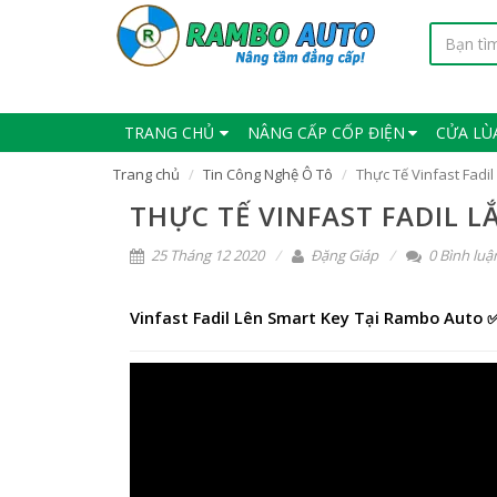
TRANG CHỦ
NÂNG CẤP CỐP ĐIỆN
CỬA LÙ
Trang chủ
Tin Công Nghệ Ô Tô
Thực Tế Vinfast Fadi
THỰC TẾ VINFAST FADIL L
25 Tháng 12 2020
Đặng Giáp
0 Bình luậ
Vinfast Fadil Lên Smart Key Tại Rambo Auto 