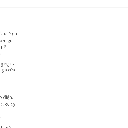
động Nga
ên gia
chỗ"
ng Nga -
 gia cửa
p điện,
 CRV tại
ách mở