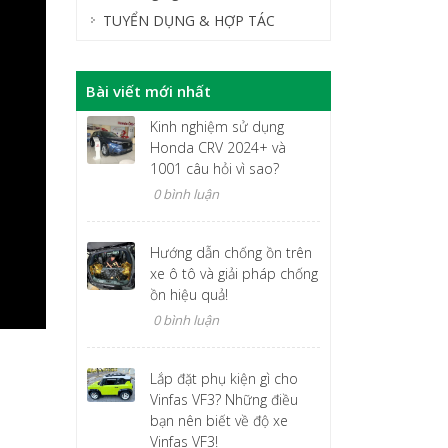
TUYỂN DỤNG & HỢP TÁC
Bài viết mới nhất
Kinh nghiệm sử dụng
Honda CRV 2024+ và
1001 câu hỏi vì sao?
0 bình luận
Hướng dẫn chống ồn trên
xe ô tô và giải pháp chống
ồn hiệu quả!
0 bình luận
Lắp đặt phụ kiện gì cho
Vinfas VF3? Những điều
bạn nên biết về độ xe
Vinfas VF3!