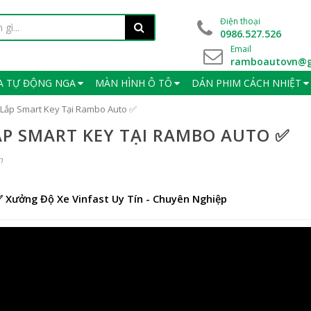
Điện thoại
0986.527.526
Email
ramboautovn@g
A TỰ ĐỘNG NGA
MÀN HÌNH Ô TÔ
DÁN PHIM CÁCH NHIỆT
l Lắp Smart Key Tại Rambo Auto ✅
ẮP SMART KEY TẠI RAMBO AUTO ✅
n
✅ Xưởng Độ Xe Vinfast Uy Tín - Chuyên Nghiệp