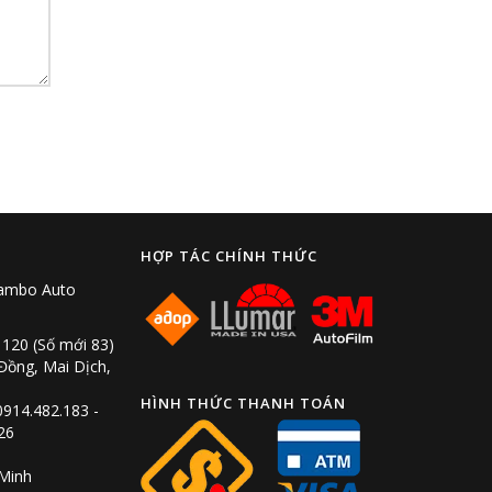
HỢP TÁC CHÍNH THỨC
Rambo Auto
 120 (Số mới 83)
ồng, Mai Dịch,
HÌNH THỨC THANH TOÁN
0914.482.183 -
26
 Minh