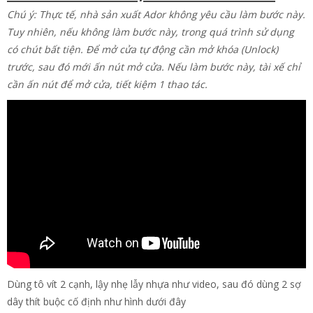
Chú ý: Thực tế, nhà sản xuất Ador không yêu cầu làm bước này.
Tuy nhiên, nếu không làm bước này, trong quá trình sử dụng
có chút bất tiện. Để mở cửa tự động cần mở khóa (Unlock)
trước, sau đó mới ấn nút mở cửa. Nếu làm bước này, tài xế chỉ
cần ấn nút để mở cửa, tiết kiệm 1 thao tác.
Dùng tô vít 2 cạnh, lậy nhẹ lẫy nhựa như video, sau đó dùng 2 sợ
dây thít buộc cố định như hình dưới đây