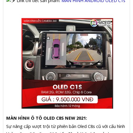
Link chi tiết sản phẩm:
MÀN HÌNH ANDROID OLED C1s
MÀN HÌNH Ô TÔ OLED C8S NEW 2021:
Sự nâng cấp vượt trội từ phiên bản Oled C8s cũ với cấu hình