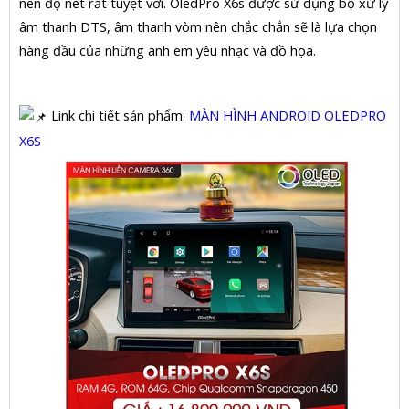
nên độ nét rất tuyệt vời. OledPro X6s được sử dụng bộ xử lý
âm thanh DTS, âm thanh vòm nên chắc chắn sẽ là lựa chọn
hàng đầu của những anh em yêu nhạc và đồ họa.
Link chi tiết sản phẩm:
MÀN HÌNH ANDROID OLEDPRO
X6S