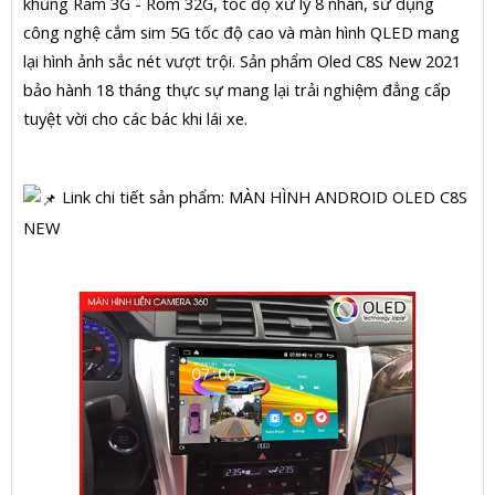
khủng Ram 3G - Rom 32G, tốc độ xử lý 8 nhân, sử dụng
công nghệ cắm sim 5G tốc độ cao và màn hình QLED mang
lại hình ảnh sắc nét vượt trội. Sản phẩm Oled C8S New 2021
bảo hành 18 tháng thực sự mang lại trải nghiệm đẳng cấp
tuyệt vời cho các bác khi lái xe.
Link chi tiết sản phẩm: MÀN HÌNH ANDROID OLED C8S
NEW