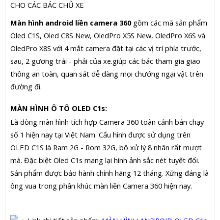
CHO CÁC BÁC CHỦ XE
Màn hình android liền camera 360
gồm các mã sản phẩm
Oled C1S, Oled C8S New, OledPro X5S New, OledPro X6S và
OledPro X8S với 4 mắt camera đặt tại các vị trí phía trước,
sau, 2 gương trái - phải của xe.giúp các bác tham gia giao
thông an toàn, quan sát dễ dàng mọi chướng ngại vật trên
đường đi.
MÀN HÌNH Ô TÔ OLED C1s:
Là dòng màn hình tích hợp Camera 360 toàn cảnh bán chạy
số 1 hiện nay tại Việt Nam. Cấu hình được sử dụng trên
OLED C1S là Ram 2G - Rom 32G, bộ xử lý 8 nhân rất mượt
mà. Đặc biệt Oled C1s mang lại hình ảnh sắc nét tuyệt đối.
Sản phẩm được bảo hành chính hãng 12 tháng. Xứng đáng là
ông vua trong phân khúc màn liền Camera 360 hiện nay.