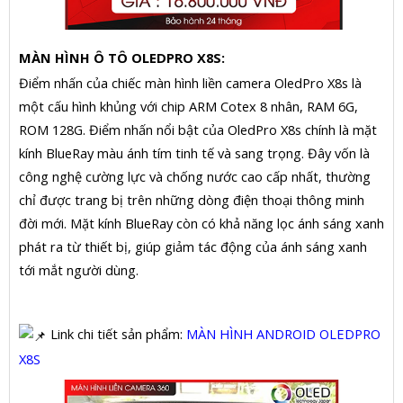
MÀN HÌNH Ô TÔ OLEDPRO X8S:
Điểm nhấn của chiếc màn hình liền camera OledPro X8s là
một cấu hình khủng với chip ARM Cotex 8 nhân, RAM 6G,
ROM 128G. Điểm nhấn nổi bật của OledPro X8s chính là mặt
kính BlueRay màu ánh tím tinh tế và sang trọng. Đây vốn là
công nghệ cường lực và chống nước cao cấp nhất, thường
chỉ được trang bị trên những dòng điện thoại thông minh
đời mới. Mặt kính BlueRay còn có khả năng lọc ánh sáng xanh
phát ra từ thiết bị, giúp giảm tác động của ánh sáng xanh
tới mắt người dùng.
Link chi tiết sản phẩm:
MÀN HÌNH ANDROID OLEDPRO
X8S