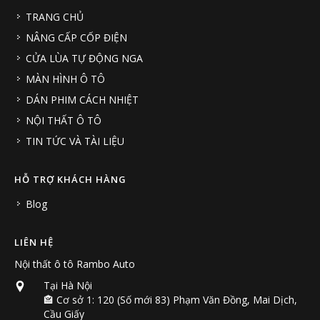
TRANG CHỦ
NÂNG CẤP CỐP ĐIỆN
CỬA LÙA TỰ ĐỘNG NGA
MÀN HÌNH Ô TÔ
DÁN PHIM CÁCH NHIỆT
NỘI THẤT Ô TÔ
TIN TỨC VÀ TÀI LIỆU
HỖ TRỢ KHÁCH HÀNG
Blog
LIÊN HỆ
Nội thất ô tô Rambo Auto
Tại Hà Nội
🏤 Cơ sở 1: 120 (Số mới 83) Phạm Văn Đồng, Mai Dịch,
Cầu Giấy