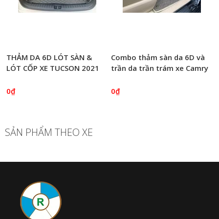
THẢM DA 6D LÓT SÀN &
Combo thảm sàn da 6D và
LÓT CỐP XE TUCSON 2021
trần da trần trám xe Camry
0₫
0₫
SẢN PHẨM THEO XE