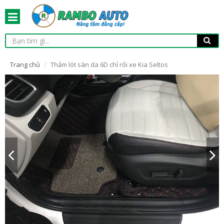
Trang chủ
Thảm lót sàn da 6D chỉ rối xe Kia Seltos