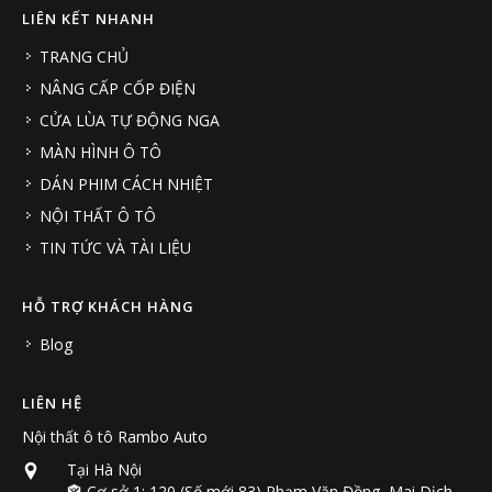
LIÊN KẾT NHANH
TRANG CHỦ
NÂNG CẤP CỐP ĐIỆN
CỬA LÙA TỰ ĐỘNG NGA
MÀN HÌNH Ô TÔ
DÁN PHIM CÁCH NHIỆT
NỘI THẤT Ô TÔ
TIN TỨC VÀ TÀI LIỆU
HỖ TRỢ KHÁCH HÀNG
Blog
LIÊN HỆ
Nội thất ô tô Rambo Auto
Tại Hà Nội
🏤 Cơ sở 1: 120 (Số mới 83) Phạm Văn Đồng, Mai Dịch,