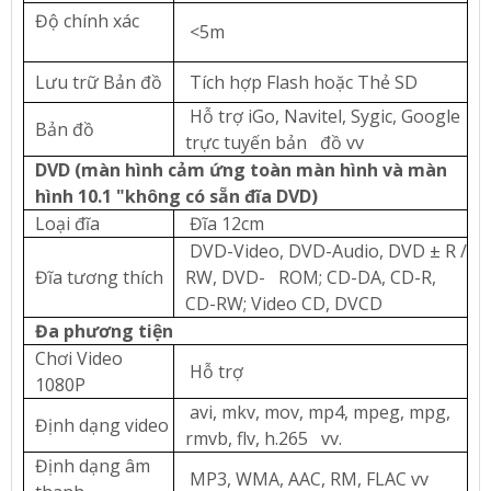
Độ chính xác
<5m
Lưu trữ Bản đồ
Tích hợp Flash hoặc Thẻ SD
Hỗ trợ iGo, Navitel, Sygic, Google
Bản đồ
trực tuyến bản đồ vv
DVD (màn hình cảm ứng toàn màn hình và màn
hình 10.1 "không có sẵn đĩa DVD)
Loại đĩa
Đĩa 12cm
DVD-Video, DVD-Audio, DVD ± R /
Đĩa tương thích
RW, DVD- ROM; CD-DA, CD-R,
CD-RW; Video CD, DVCD
Đa phương tiện
Chơi Video
Hỗ trợ
1080P
avi, mkv, mov, mp4, mpeg, mpg,
Định dạng video
rmvb, flv, h.265 vv.
Định dạng âm
MP3, WMA, AAC, RM, FLAC vv