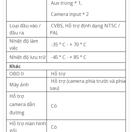
Aux trong * 1,
Camera input * 2
Loại đầu vào /
CVBS, Hỗ trợ định dạng NTSC /
đầu ra
PAL
Nhiệt độ làm
-35 ° C - + 70 ° C
việc
Nhiệt độ lưu trữ
-45 ° C - + 85 ° C
Khác
OBD II
Hỗ trợ
Hỗ trợ (camera phía trước và phía
Máy ảnh
sau)
Hỗ trợ
camera dẫn
Có
đường
Hỗ trợ màn hình
Có
gối