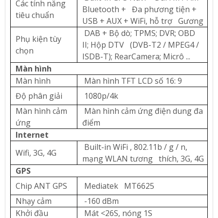
Các tính năng
Bluetooth + Đa ​​phương tiện +
tiêu chuẩn
USB + AUX + WiFi, hỗ trợ Gương
DAB + Bộ dò; TPMS; DVR; OBD
Phụ kiện tùy
II; Hộp DTV (DVB-T2 / MPEG4 /
chọn
ISDB-T); RearCamera; Micrô ...
Màn hình
Màn hình
Màn hình TFT LCD số 16: 9
Độ phân giải
1080p/4k
Màn hình cảm
Màn hình cảm ứng điện dung đa
ứng
điểm
Internet
Built-in WiFi , 802.11b / g / n,
Wifi, 3G, 4G
mạng WLAN tương thích, 3G, 4G
GPS
Chip ANT GPS
Mediatek MT6625
Nhạy cảm
-160 dBm
Khởi đầu
Mát <26S, nóng 1S