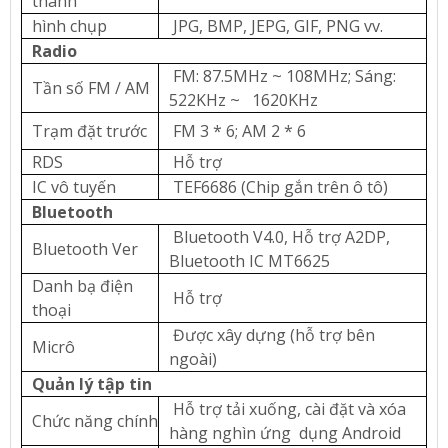
thanh
hình chụp
JPG, BMP, JEPG, GIF, PNG vv.
Radio
FM: 87.5MHz ~ 108MHz; Sáng:
Tần số FM / AM
522KHz ~ 1620KHz
Trạm đặt trước
FM 3 * 6; AM 2 * 6
RDS
Hỗ trợ
IC vô tuyến
TEF6686 (Chip gắn trên ô tô)
Bluetooth
Bluetooth V4.0, Hỗ trợ A2DP,
Bluetooth Ver
Bluetooth IC MT6625
Danh bạ điện
Hỗ trợ
thoại
Được xây dựng (hỗ trợ bên
Micrô
ngoài)
Quản lý tập tin
Hỗ trợ tải xuống, cài đặt và xóa
Chức năng chính
hàng nghìn ứng dụng Android