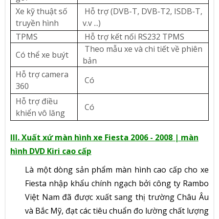
Xe kỹ thuật số
Hỗ trợ (DVB-T, DVB-T2, ISDB-T,
truyền hình
v.v ...)
TPMS
Hỗ trợ kết nối RS232 TPMS
Theo mẫu xe và chi tiết về phiên
Có thể xe buýt
bản
Hỗ trợ camera
Có
360
Hỗ trợ điều
Có
khiển vô lăng
III. Xuất xứ màn hình xe Fiesta 2006 - 2008 | màn
hình DVD Kiri cao cấp
Là một dòng sản phẩm màn hình cao cấp cho xe
Fiesta nhập khẩu chính ngạch bởi công ty Rambo
Việt Nam đã được xuất sang thị trường Châu Âu
và Bắc Mỹ, đạt các tiêu chuẩn đo lường chất lượng