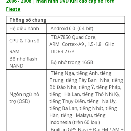
2006 - 2008 | màn hình DVD Kiri cao cấp xe Ford
Fiesta
Thông số chung
Hệ điều hành
Android 6.0 (64-bit)
TDA7850 Quad Core,
CPU & Tần số
ARM Cortex-A9 , 1.5-1.8 GHz
RAM
DDR3 2 GB
Bộ nhớ flash
Bộ nhớ trong 16GB
NAND
Tiếng Nga, tiếng Anh, tiếng
Trung, tiếng Tây Ban Nha, tiếng
Bồ Đào Nha, tiếng Ý, tiếng Pháp,
Ngôn ngữ hỗ
tiếng Hà Lan, tiếng Thổ Nhĩ Kỳ,
trợ (OSD)
tiếng Thụy Điển, tiếng Na Uy,
tiếng Ba Lan, tiếng Nhật, tiếng
Hàn, tiếng Malayu, tiếng
Indonesia (trên 60 loại)
Built-in GPS Navi + Đài FM / AM +