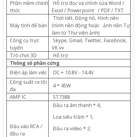
Phần mềm chính
Hỗ trợ đọc và chỉnh sửa Word /
thức
Excel / Powerpoint / PDF / TXT
Thời tiết, Đồng hồ, Hình nền
Máy tính để bàn
(hình nền động hoặc ảnh nền Tự
làm từ Thư viện ảnh)
Công cụ trực
Skype, Gmail, Twitter, Facebook,
tuyến
VK vv
Trò chơi 3D
Hỗ trợ
Thông số phần cứng
Điện áp làm việc
DC + 10.8V - 14.4V
Công suất ra tối
4 * 45W
đa
AMP IC
ST7388
Đầu ra âm thanh * 4,
Loa siêu trầm * 1,
Đầu vào RCA /
Đầu ra video * 2;
đầu ra