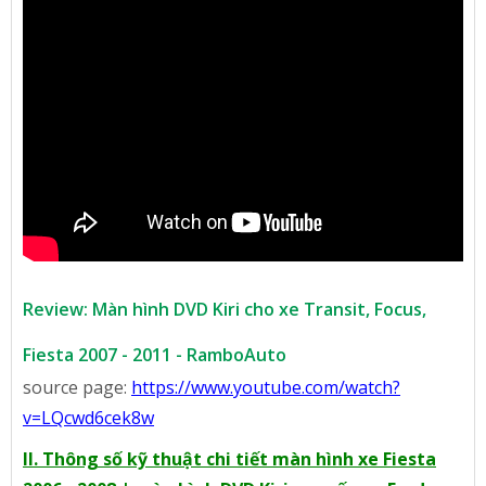
Review: Màn hình DVD Kiri cho xe Transit, Focus,
Fiesta 2007 - 2011 - RamboAuto
source page:
https://www.youtube.com/watch?
v=LQcwd6cek8w
II. Thông số kỹ thuật chi tiết màn hình xe Fiesta