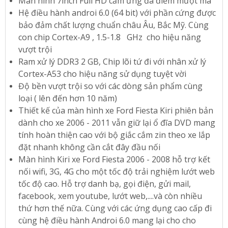
Màn hình 7inch Full HD cảm ứng đa điểm mượt mà
Hệ điều hành androi 6.0 (64 bit) với phần cứng được
bảo đảm chất lượng chuẩn châu Âu, Bắc Mỹ. Cùng
con chip Cortex-A9 , 1.5-1.8 GHz cho hiệu năng
vượt trội
Ram xử lý DDR3 2 GB, Chip lõi tứ đi với nhân xử lý
Cortex-A53 cho hiệu năng sử dụng tuyệt vời
Độ bền vượt trội so với các dòng sản phẩm cùng
loại ( lên đến hơn 10 năm)
Thiết kế của màn hình xe Ford Fiesta Kiri phiên bản
dành cho xe 2006 - 2011 vẫn giữ lại ổ đĩa DVD mang
tính hoàn thiện cao với bộ giắc cắm zin theo xe lắp
đặt nhanh không cần cắt đây đầu nối
Màn hình Kiri xe Ford Fiesta 2006 - 2008 hỗ trợ kết
nối wifi, 3G, 4G cho một tốc độ trải nghiệm lướt web
tốc độ cao. Hỗ trợ danh bạ, gọi điện, gửi mail,
facebook, xem youtube, lướt web,....và còn nhiều
thứ hơn thế nữa. Cùng với các ứng dụng cao cấp đi
cùng hệ điều hành Androi 6.0 mang lại cho cho