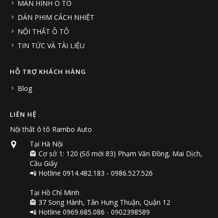
MÀN HÌNH Ô TÔ
DÁN PHIM CÁCH NHIỆT
NỘI THẤT Ô TÔ
TIN TỨC VÀ TÀI LIỆU
HỖ TRỢ KHÁCH HÀNG
Blog
LIÊN HỆ
Nội thất ô tô Rambo Auto
Tại Hà Nội
🏤 Cơ sở 1: 120 (Số mới 83) Phạm Văn Đồng, Mai Dịch,
Cầu Giấy
📲 Hotline 0914.482.183 - 0986.527.526
Tại Hồ Chí Minh
🏤 37 Song Hành, Tân Hưng Thuận, Quận 12
📲 Hotline 0969.685.086 - 0902398589