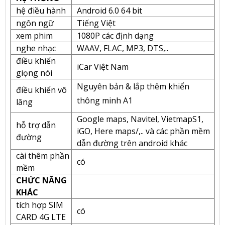
hệ điều hành
Android 6.0 64 bit
ngôn ngữ
Tiếng Việt
xem phim
1080P các định dạng
nghe nhạc
WAAV, FLAC, MP3, DTS,..
điều khiển
iCar Việt Nam
giọng nói
Nguyên bản & lắp thêm khiển
điều khiển vô
thông minh A1
lăng
Google maps, Navitel, VietmapS1,
hỗ trợ dẫn
iGO, Here maps/,.. và các phần mềm
đường
dẫn đường trên android khác
cài thêm phần
có
mềm
CHỨC NĂNG
KHÁC
tích hợp SIM
có
CARD 4G LTE