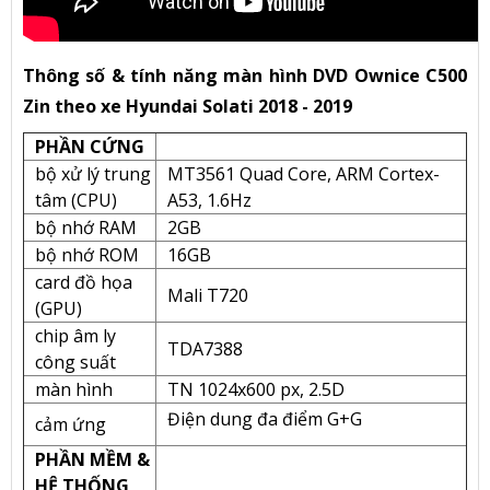
Thông số & tính năng màn hình DVD Ownice C500
Zin theo xe Hyundai Solati 2018 - 2019
PHẦN CỨNG
bộ xử lý trung
MT3561 Quad Core, ARM Cortex-
tâm (CPU)
A53, 1.6Hz
bộ nhớ RAM
2GB
bộ nhớ ROM
16GB
card đồ họa
Mali T720
(GPU)
chip âm ly
TDA7388
công suất
màn hình
TN 1024x600 px, 2.5D
Điện dung đa điểm G+G
cảm ứng
PHẦN MỀM &
HỆ THỐNG