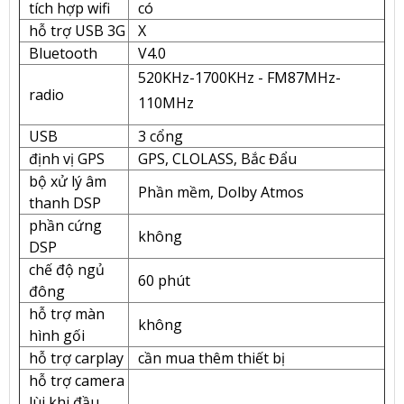
tích hợp wifi
có
hỗ trợ USB 3G
X
Bluetooth
V4.0
520KHz-1700KHz - FM87MHz-
radio
110MHz
USB
3 cổng
định vị GPS
GPS, CLOLASS, Bắc Đẩu
bộ xử lý âm
Phần mềm, Dolby Atmos
thanh DSP
phần cứng
không
DSP
chế độ ngủ
60 phút
đông
hỗ trợ màn
không
hình gối
hỗ trợ carplay
cần mua thêm thiết bị
hỗ trợ camera
lùi khi đầu