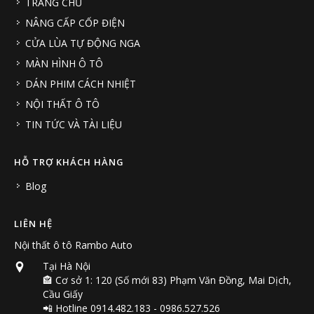
TRANG CHỦ
NÂNG CẤP CỐP ĐIỆN
CỬA LÙA TỰ ĐỘNG NGA
MÀN HÌNH Ô TÔ
DÁN PHIM CÁCH NHIỆT
NỘI THẤT Ô TÔ
TIN TỨC VÀ TÀI LIỆU
HỖ TRỢ KHÁCH HÀNG
Blog
LIÊN HỆ
Nội thất ô tô Rambo Auto
Tại Hà Nội
🏤 Cơ sở 1: 120 (Số mới 83) Phạm Văn Đồng, Mai Dịch,
Cầu Giấy
📲 Hotline 0914.482.183 - 0986.527.526