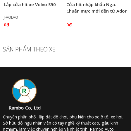
Lắp cửa hít xe Volvo S90
Cửa hít nhập khẩu Nga.
Chuẩn mực mới đến từ Ador
J-VOLVO
0₫
0₫
SẢN PHẨM THEO XE
Chuyên phân phối, lắp đặt đồ chơi, phụ kiện cho xe ô tô, xe hơi.
Sở hữu đội ngũ nhân viên có tay nghề kỹ thuật cao, giàu kinh
nghiệm, làm việc chuyên nghiệp và nhiệt tình, Rambo Auto