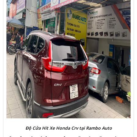
Độ Cửa Hít Xe Honda Crv tại Rambo Auto