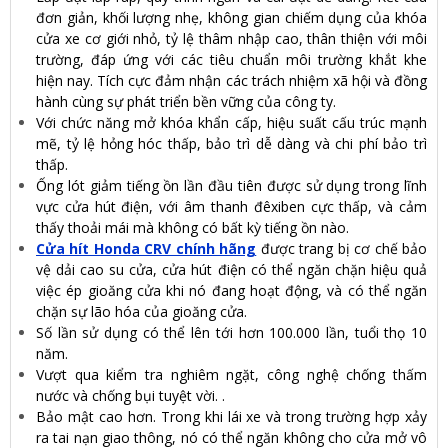
đơn giản, khối lượng nhẹ, không gian chiếm dụng của khóa
cửa xe cơ giới nhỏ, tỷ lệ thâm nhập cao, thân thiện với môi
trường, đáp ứng với các tiêu chuẩn môi trường khắt khe
hiện nay. Tích cực đảm nhận các trách nhiệm xã hội và đồng
hành cùng sự phát triển bền vững của công ty.
Với chức năng mở khóa khẩn cấp, hiệu suất cấu trúc mạnh
mẽ, tỷ lệ hỏng hóc thấp, bảo trì dễ dàng và chi phí bảo trì
thấp.
Ống lót giảm tiếng ồn lần đầu tiên được sử dụng trong lĩnh
vực cửa hút điện, với âm thanh đêxiben cực thấp, và cảm
thấy thoải mái mà không có bất kỳ tiếng ồn nào.
Cửa hít Honda CRV chính hãng
được trang bị cơ chế bảo
vệ dải cao su cửa, cửa hút điện có thể ngăn chặn hiệu quả
việc ép gioăng cửa khi nó đang hoạt động, và có thể ngăn
chặn sự lão hóa của gioăng cửa.
Số lần sử dụng có thể lên tới hơn 100.000 lần, tuổi thọ 10
năm.
Vượt qua kiểm tra nghiêm ngặt, công nghệ chống thấm
nước và chống bụi tuyệt vời. .
Bảo mật cao hơn. Trong khi lái xe và trong trường hợp xảy
ra tai nạn giao thông, nó có thể ngăn không cho cửa mở vô