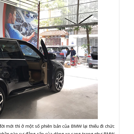
ời mới thì ở một số phiên bản của BMW lại thiếu đi chức
 phần nào sự đẳng cấp của dòng xe sang trọng như
BMW