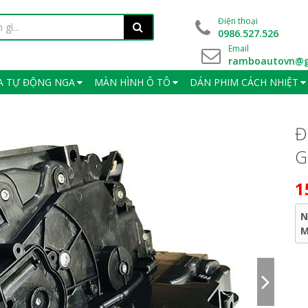
Điện thoại
0986.527.526
Email
ramboautovn@g
A TỰ ĐỘNG NGA
MÀN HÌNH Ô TÔ
DÁN PHIM CÁCH NHIỆT
Đ
G
1
N
M