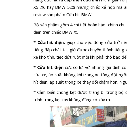
X5 ,X6
hay
BMW 520i
những chiếc xế hộp mà a
review sản phẩm Cửa hít BMW.
Bộ sản phẩm gồm 4 chi tiết hoàn hảo, chỉnh chu
điện trên chiếc BMW X5
* Cửa hít điện:
giúp cho việc đóng cửa trở nê
tiếng đập chát tai, giờ được chuyển thành tiếng 
xe khó tính, tiếc đứt ruột mỗi khi phải thô bạo để
* Cửa hít điện
cực có lợi với những gia đình c
cửa xe, áp suất không khí trong xe tăng đột ngộ
hít điện, áp suất trong xe thay đổi chậm hơn. Ng
* Cảm biến chống kẹt được trang bị trong bộ cử
trình trạng kẹt tay không đáng có xảy ra.