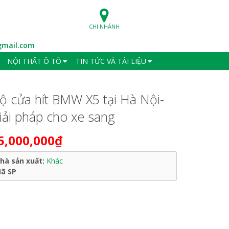
CHI NHÁNH
mail.com
NỘI THẤT Ô TÔ
TIN TỨC VÀ TÀI LIỆU
ộ cửa hít BMW X5 tại Hà Nội-
iải pháp cho xe sang
5,000,000₫
hà sản xuất:
Khác
ã SP