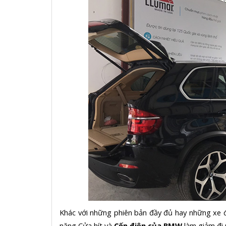
Khác với những phiên bản đầy đủ hay những xe đ
năng Cửa hít và
Cốp điện của BMW
làm giảm đi