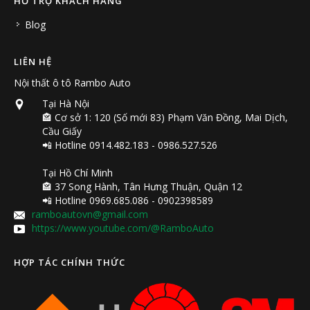
HỖ TRỢ KHÁCH HÀNG
Blog
LIÊN HỆ
Nội thất ô tô Rambo Auto
Tại Hà Nội
🏤 Cơ sở 1: 120 (Số mới 83) Phạm Văn Đồng, Mai Dịch,
Cầu Giấy
📲 Hotline 0914.482.183 - 0986.527.526
Tại Hồ Chí Minh
🏤 37 Song Hành, Tân Hưng Thuận, Quận 12
📲 Hotline 0969.685.086 - 0902398589
ramboautovn@gmail.com
https://www.youtube.com/@RamboAuto
HỢP TÁC CHÍNH THỨC