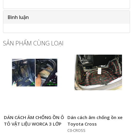
Bình luận
SẢN PHẨM CÙNG LOẠI
DÁN CÁCH ÂM CHỐNG ỒN Ô
Dán cách âm chống ồn xe
TÔ VẬT LIỆU WORCA 3 LỚP
Toyota Cross
CAO CẤP
C0-CROSS