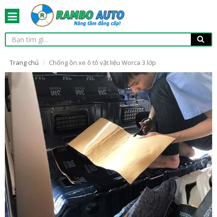
Trang chủ
Chống ồn xe ô tô vật liệu Worca 3 lớp