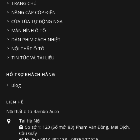
TRANG CHỦ
NÂNG CẤP CỐP ĐIỆN
CỬA LÙA TỰ ĐỘNG NGA
MÀN HÌNH Ô TÔ
DÁN PHIM CÁCH NHIỆT
NỘI THẤT Ô TÔ
TIN TỨC VÀ TÀI LIỆU
HỖ TRỢ KHÁCH HÀNG
Blog
LIÊN HỆ
Nội thất ô tô Rambo Auto
Tại Hà Nội
🏤 Cơ sở 1: 120 (Số mới 83) Phạm Văn Đồng, Mai Dịch,
Cầu Giấy
📲 Hotline 0914.482.183 - 0986.527.526