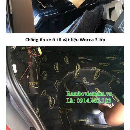
Chống ồn xe ô tô vật liệu Worca 3 lớp