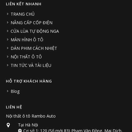
LIÊN KẾT NHANH
TRANG CHỦ
NÂNG CẤP CỐP ĐIỆN
CỬA LÙA TỰ ĐỘNG NGA
MÀN HÌNH Ô TÔ
DÁN PHIM CÁCH NHIỆT
NỘI THẤT Ô TÔ
TIN TỨC VÀ TÀI LIỆU
HỖ TRỢ KHÁCH HÀNG
Blog
LIÊN HỆ
Nội thất ô tô Rambo Auto
Tại Hà Nội
🏤 Cơ sở 1: 120 (Số mới 83) Phạm Văn Đồng, Mai Dịch,