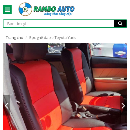
Trang chủ
Bọc ghế da xe Toyota Yaris