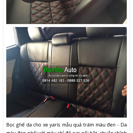
Bọc ghế da cho xe yaris mẫu quả trám màu đen - Da
màu đen phối với màu chỉ đỏ cực nổi bật, chuẩn chỉnh