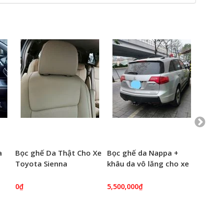
a
Bọc ghế Da Thật Cho Xe
Bọc ghế da Nappa +
Tổng 
Toyota Sienna
khâu da vô lăng cho xe
VF3 h
Honda Acura
0₫
5,500,000₫
5,500