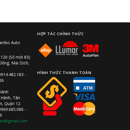
HỢP TÁC CHÍNH THỨC
Rambo Auto
 120 (Số mới 83)
ồng, Mai Dịch,
HÌNH THỨC THANH TOÁN
0914.482.183 -
26
 Minh
 Hành, Tân
n, Quận 12
0969.685.086 -
9
vn@gmail.com