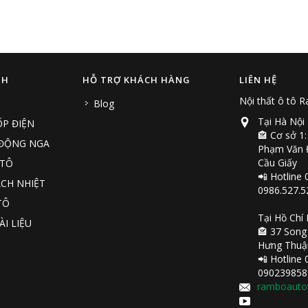
NH
HỖ TRỢ KHÁCH HÀNG
LIÊN HỆ
Nội thất ô tô 
Blog
Tại Hà Nội
P ĐIỆN
🏤 Cơ sở 1:
 ĐỘNG NGA
Phạm Văn Đ
Cầu Giấy
 TÔ
📲 Hotline 
CH NHIỆT
0986.527.5
TÔ
Tại Hồ Chí
ÀI LIỆU
🏤 37 Song
Hưng Thuậ
📲 Hotline 
090239858
ramboauto