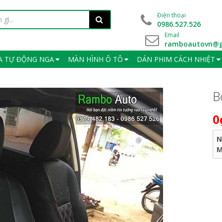
Điện thoại
0986.527.526
Email
ramboautovn@g
A TỰ ĐỘNG NGA
MÀN HÌNH Ô TÔ
DÁN PHIM CÁCH NHIỆT
B
0
N
M