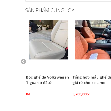
SẢN PHẨM CÙNG LOẠI
mẫu ghế da
Bọc ghế da Volkswagen
Tổng hợp mẫu ghế d
ất hiện nay
Tiguan ở đâu?
giá rẻ cho xe Limo
Green
0₫
3,700,000₫