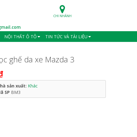
CHI NHÁNH
mail.com
NỘI THẤT Ô TÔ
TIN TỨC VÀ TÀI LIỆU
ọc ghế da xe Mazda 3
₫
hà sản xuất:
Khác
ã SP
BM3