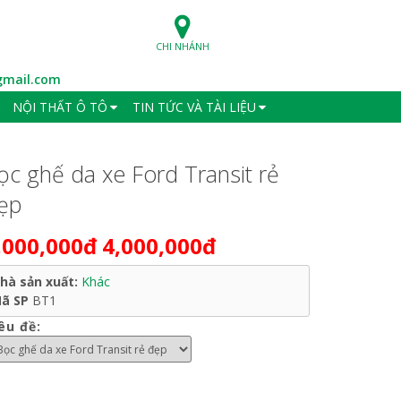
CHI NHÁNH
mail.com
NỘI THẤT Ô TÔ
TIN TỨC VÀ TÀI LIỆU
ọc ghế da xe Ford Transit rẻ
ẹp
,000,000đ
4,000,000đ
hà sản xuất:
Khác
ã SP
BT1
êu đề: