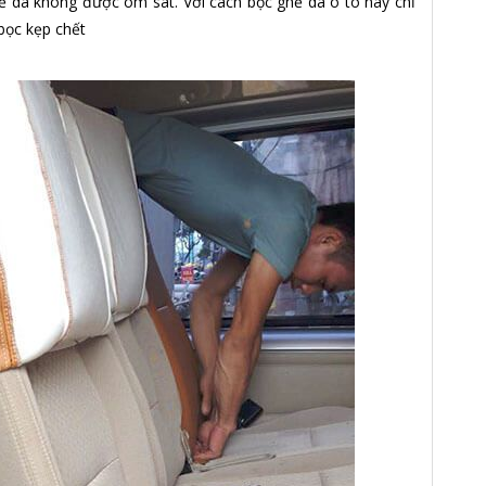
ế da không được ôm sát. Với cách bọc ghế da ô tô này chỉ
bọc kẹp chết