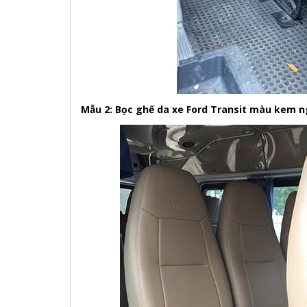
Mẫu 2: Bọc ghế da xe Ford Transit màu kem 