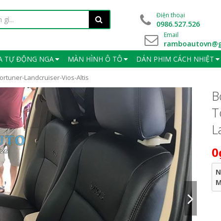
Điện thoại
0986.527.526
Email
ramboautovn@g
A TỰ ĐỘNG NGA
MÀN HÌNH Ô TÔ
DÁN PHIM CÁCH NHIỆT
rtuner-Landcruiser-Vios-Altis
B
T
L
0
N
M