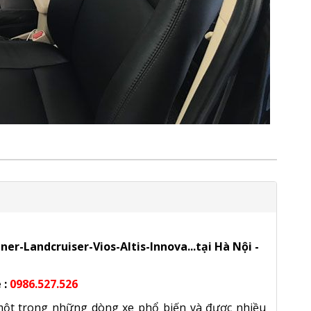
r-Landcruiser-Vios-Altis-Innova...tại Hà Nội -
 :
0986.527.526
 một trong những dòng xe phổ biến và được nhiều