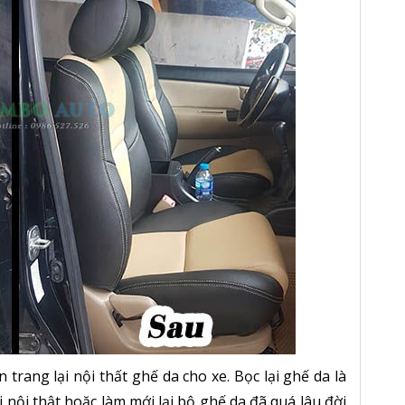
 trang lại nội thất ghế da cho xe. Bọc lại ghế da là
 nội thật hoặc làm mới lại bộ ghế da đã quá lâu đời