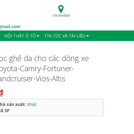
CHI NHÁNH
mail.com
NỘI THẤT Ô TÔ
TIN TỨC VÀ TÀI LIỆU
ọc ghế da cho các dòng xe
oyota-Camry-Fortuner-
andcruiser-Vios-Altis
₫
hà sản xuất:
Khác
ã SP