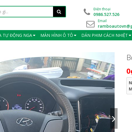
Điện thoại
0986.527.526
Email
ramboautovn@g
A TỰ ĐỘNG NGA
MÀN HÌNH Ô TÔ
DÁN PHIM CÁCH NHIỆT
B
0
N
M