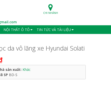
CHI NHÁNH
mail.com
NỘI THẤT Ô TÔ
TIN TỨC VÀ TÀI LIỆU
ọc da vô lăng xe Hyundai Solati
₫
hà sản xuất:
Khác
ã SP
BD-S