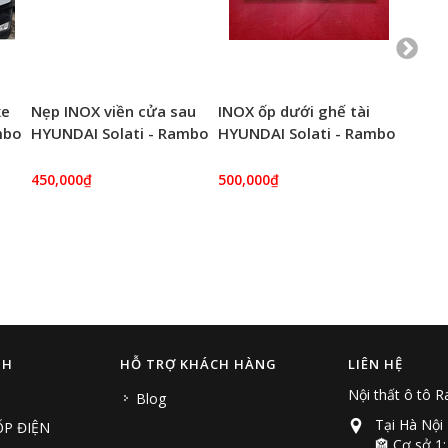
xe
Nẹp INOX viền cửa sau
INOX ốp dưới ghế tài
INOX 
mbo
HYUNDAI Solati - Rambo
HYUNDAI Solati - Rambo
bước 
Auto
Auto
HYUND
450,000₫
500,000₫
3,200
NH
HỖ TRỢ KHÁCH HÀNG
LIÊN HỆ
Nội thất ô tô 
Blog
Tại Hà Nội
P ĐIỆN
🏤 Cơ sở 1: