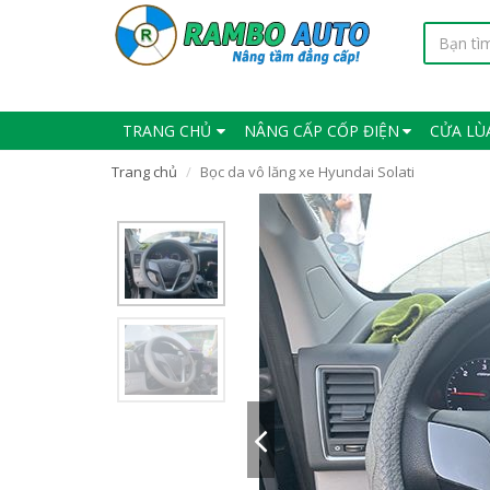
TRANG CHỦ
NÂNG CẤP CỐP ĐIỆN
CỬA LÙ
Trang chủ
Bọc da vô lăng xe Hyundai Solati