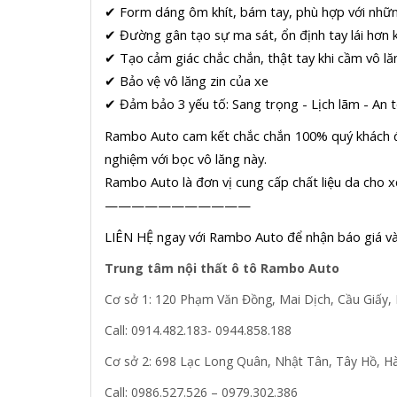
✔ Form dáng ôm khít, bám tay, phù hợp với nhữn
✔ Đường gân tạo sự ma sát, ổn định tay lái hơn k
✔ Tạo cảm giác chắc chắn, thật tay khi cầm vô lă
✔ Bảo vệ vô lăng zin của xe
✔ Đảm bảo 3 yếu tố: Sang trọng - Lịch lãm - An t
Rambo Auto cam kết chắc chắn 100% quý khách đều
nghiệm với bọc vô lăng này.
Rambo Auto là đơn vị cung cấp chất liệu da cho x
———————————
LIÊN HỆ ngay với Rambo Auto để nhận báo giá và 
Trung tâm nội thất ô tô Rambo Auto
Cơ sở 1: 120 Phạm Văn Đồng, Mai Dịch, Cầu Giấy, 
Call: 0914.482.183- 0944.858.188
Cơ sở 2: 698 Lạc Long Quân, Nhật Tân, Tây Hồ, Hà
Call: 0986.527.526 – 0979.302.386