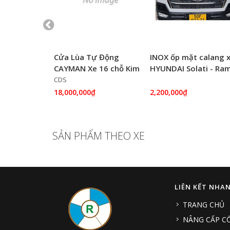
ống trầy
Cửa Lùa Tự Động
INOX ốp mặt calang 
trong xe
CAYMAN Xe 16 chỗ Kim
HYUNDAI Solati - Ra
lati
Long
Auto
CDS
18,000,000₫
2,200,000₫
SẢN PHẨM THEO XE
LIÊN KẾT NHA
TRANG CHỦ
NÂNG CẤP CỐ