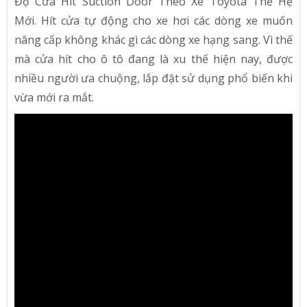
Độ Cửa Hít Suction Door Theo Xe Toyota Thế Hệ
Mới. Hít cửa tự động cho xe hơi các dòng xe muốn
nâng cấp không khác gì các dòng xe hạng sang. Vì thế
mà cửa hít cho ô tô đang là xu thế hiện nay, được
nhiều người ưa chuộng, lắp đặt sử dụng phổ biến khi
vừa mới ra mắt.