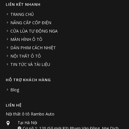
LIÊN KẾT NHANH
TRANG CHỦ
NÂNG CẤP CỐP ĐIỆN
CỬA LÙA TỰ ĐỘNG NGA
MÀN HÌNH Ô TÔ
DÁN PHIM CÁCH NHIỆT
NỘI THẤT Ô TÔ
TIN TỨC VÀ TÀI LIỆU
HỖ TRỢ KHÁCH HÀNG
Blog
LIÊN HỆ
Nội thất ô tô Rambo Auto
Tại Hà Nội
🏤 Cơ sở 1: 120 (Số mới 83) Phạm Văn Đồng, Mai Dịch,